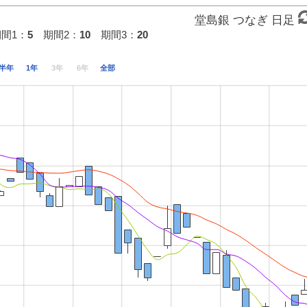
堂島銀 つなぎ 日足
期間1：
5
期間2：
10
期間3：
20
半年
1年
3年
6年
全部