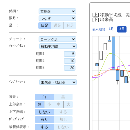
銘柄：
[上] 移動平均線 
限月：
[下] 出来高
足 ：
日足
週足
月足
1月
3月
表示期間
チャート：
ﾁｬｰﾄﾌﾟﾗｽ：
期間1
期間2
期間3
ｲﾝｼﾞｹｰﾀｰ：
背景：
白
黒
上部余白：
無
小
中
大
上下反転：
しない
する
ﾎﾟｯﾌﾟｱｯﾌﾟ：
有り
無し
最新値表示：
する
しない