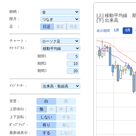
銘柄：
[上] 移動平均線 
限月：
[下] 出来高
足 ：
日足
週足
月足
1月
3月
表示期間
チャート：
ﾁｬｰﾄﾌﾟﾗｽ：
期間1
期間2
期間3
ｲﾝｼﾞｹｰﾀｰ：
背景：
白
黒
上部余白：
無
小
中
大
上下反転：
しない
する
ﾎﾟｯﾌﾟｱｯﾌﾟ：
有り
無し
最新値表示：
する
しない